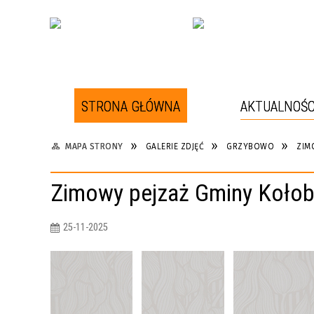
STRONA GŁÓWNA
AKTUALNOŚC
W POBLIŻU
INFORMATOR
MAPA STRONY
GALERIE ZDJĘĆ
GRZYBOWO
ZIM
RYS HISTORYCZNY
ATRAKCJE TURYSTYCZNE W
Zimowy pejzaż Gminy Kołob
GRZYBOWIE I OKOLICACH
WIDOK Z KAMERY NA PLAŻY W
GRZYBOWIE
25-11-2025