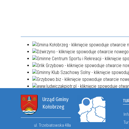
Urząd Gminy
TU
Kołobrzeg
Inf
Tur
ul. Trzebiatowska 48a