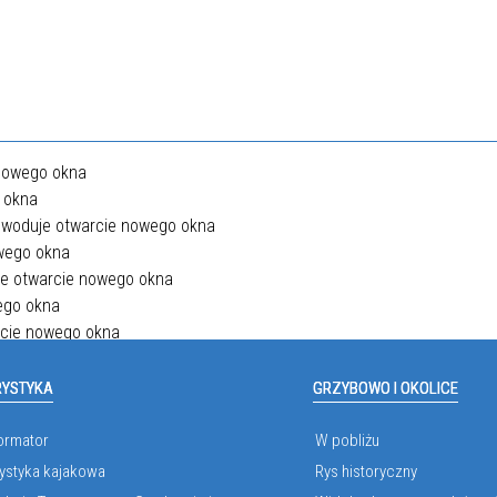
RYSTYKA
GRZYBOWO I OKOLICE
ormator
W pobliżu
ystyka kajakowa
Rys historyczny