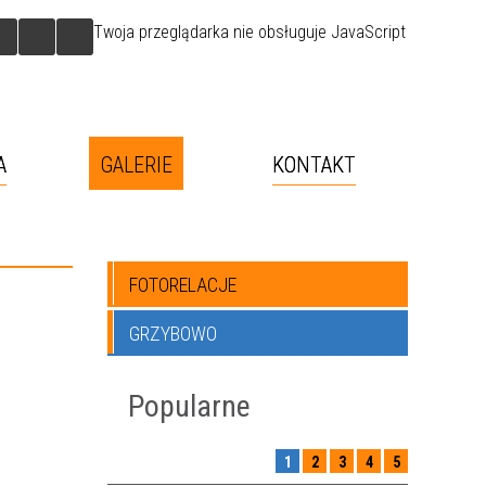
Twoja przeglądarka nie obsługuje JavaScript
A
GALERIE
KONTAKT
FOTORELACJE
GRZYBOWO
Popularne
1
2
3
4
5