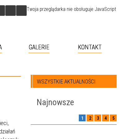
Twoja przeglądarka nie obsługuje JavaScript
A
GALERIE
KONTAKT
WSZYSTKIE AKTUALNOŚCI
Najnowsze
1
2
3
4
5
eci,
działań