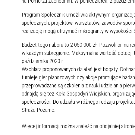
na Pomorzu Zachodnim. W poniedziałek, 2 październi
Program Społecznik umożliwia aktywnym organizacj
społecznych, projektów, warsztatów, zawodów sporto
realizację mogą otrzymać mikrogranty w wysokości 5 
Budżet tego naboru to 2 050 000 zł. Pozwoli on na r
w każdym subregionie. Maksymalna wartość dotacji t
października 2023 r.
Wachlarz proponowanych działań jest bogaty. Dofinan
turnieje gier planszowych czy akcje promujące badania
przeprowadzane są szkolenia z nauki udzielania pierw
odnajdą się też Koła Gospodyń Wiejskich, organizując
społeczności. Do udziału w różnego rodzaju projekt
Straże Pożarne.
Więcej informacji można znaleźć na oficjalniej stro