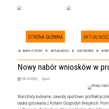
STRONA GŁÓWNA
AKTUALNOŚC
W POBLIŻU
INFORMATOR
MAPA STRONY
AKTUALNOŚCI
GRZYBOWO
NOWY
RYS HISTORYCZNY
ATRAKCJE TURYSTYCZNE W
Nowy nabór wniosków w pro
GRZYBOWIE I OKOLICACH
WIDOK Z KAMERY NA PLAŻY W
GRZYBOWIE
04-10-2023
Sport
Warsztaty kulinarne, zawody sportowe, profilaktyczne
nauka gotowania z Kołami Gospodyń Wiejskich. Pomys