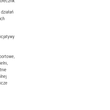
ołecznik.
 działań
ich
nicjatywy
sportowe,
elni,
tnie
lnej
nicze