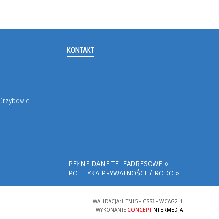
KONTAKT
 Grzybowie
PEŁNE DANE TELEADRESOWE
POLITYKA PRYWATNOŚCI / RODO
WALIDACJA:
HTML5
+
CSS3
+
WCAG 2.1
WYKONANIE
CONCEPT
INTERMEDIA