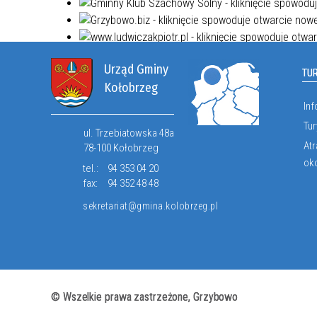
Urząd Gminy
TU
Kołobrzeg
Inf
Tur
ul. Trzebiatowska 48a
Atr
78-100 Kołobrzeg
ok
tel.:
94 353 04 20
fax:
94 352 48 48
sekretariat@gmina.kolobrzeg.pl
© Wszelkie prawa zastrzeżone, Grzybowo