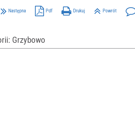
Następna
Pdf
Drukuj
Powrót
orii: Grzybowo