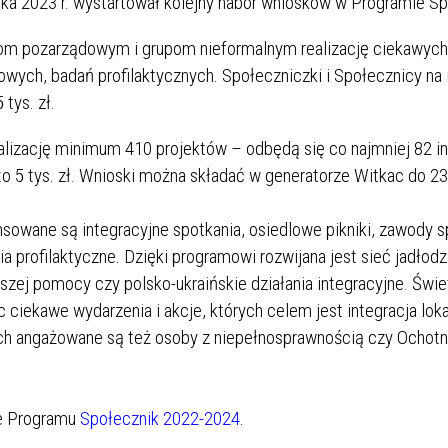
ka 2023 r. wystartował kolejny nabór wniosków w Programie Sp
om pozarządowym i grupom nieformalnym realizację ciekawych
wych, badań profilaktycznych. Społeczniczki i Społecznicy na 
tys. zł.
ealizację minimum 410 projektów – odbędą się co najmniej 82 i
o 5 tys. zł. Wnioski można składać w generatorze Witkac do 23
sowane są integracyjne spotkania, osiedlowe pikniki, zawody 
 profilaktyczne. Dzięki programowi rozwijana jest sieć jadłodzi
szej pomocy czy polsko-ukraińskie działania integracyjne. Świe
 ciekawe wydarzenia i akcje, których celem jest integracja loka
ach angażowane są też osoby z niepełnosprawnością czy Ochot
nie Programu
Społecznik 2022-2024
.