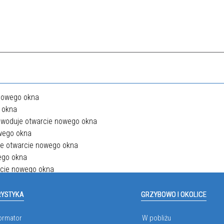
RYSTYKA
GRZYBOWO I OKOLICE
ormator
W pobliżu